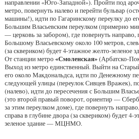
направлении «Юго-Западной»). Пройти под аро
метро, повернуть налево и перейти бульвар (о
машины!), идти по Гагаринскому переулку до ег
Большим Власьевским переулком (примерно мин
— церковь за забором), где повернуть направо,
Большому Власьевскому около 100 метров, слев
(за сквериком) будет 4-этажное желто-зелено
«Смоленская»
От станции метро
(Арбатско-По
Выход из метро единственный. Выйти на Старый
его около Макдональдса, идти по Денежному пе
следующей улицы (переулок Сивцев Вражек), по
(налево), идти до пересечения с Большим Влась
(это второй правый поворот, ориентир — Сбер
за этим переулком доме), где повернуть направо
справа в глубине двора (за сквериком) будет 4-
зеленое здание — МЦНМО.